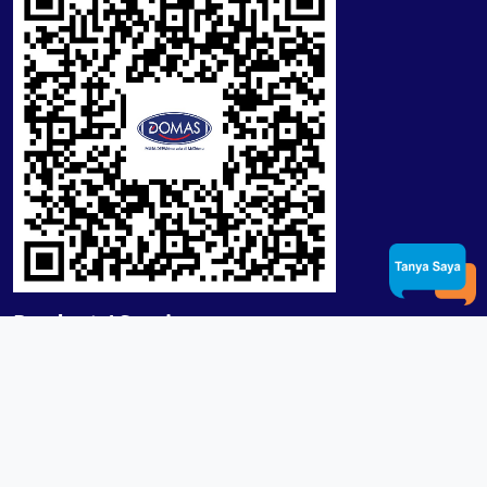
Product / Services
Lensa RX Lab / Stock
Lensa Stock Partai
Frame
Download App