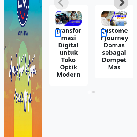
Transfor
Custome
masi
r Journey
Digital
Domas
untuk
sebagai
Toko
Dompet
Optik
Mas
Modern