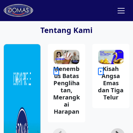
Tentang Kami
Menemb
Kisah
us Batas
Angsa
Pengliha
Emas
tan,
dan Tiga
Merangk
Telur
ai
Harapan